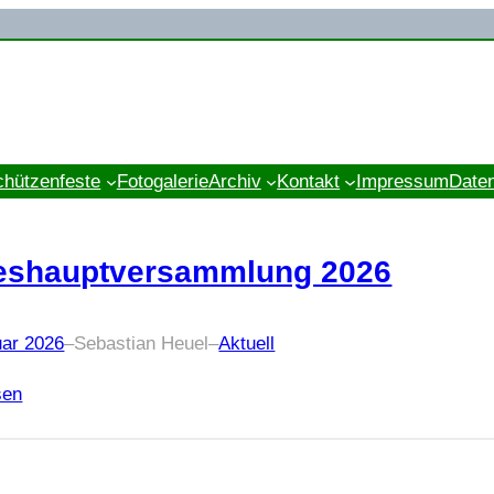
chützenfeste
Fotogalerie
Archiv
Kontakt
Impressum
Date
eshauptversammlung 2026
uar 2026
–
Sebastian Heuel
–
Aktuell
sen