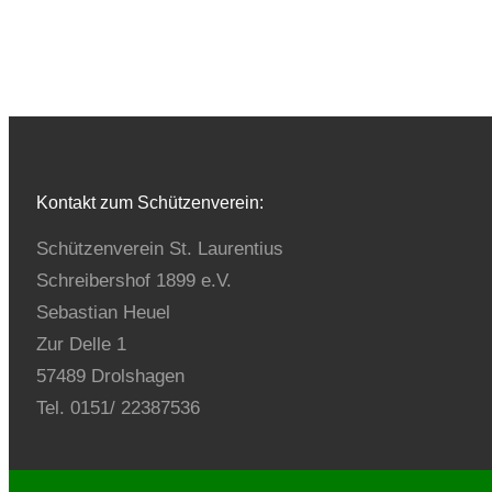
Kontakt zum Schützenverein:
Schützenverein St. Laurentius
Schreibershof 1899 e.V.
Sebastian Heuel
Zur Delle 1
57489 Drolshagen
Tel. 0151/ 22387536