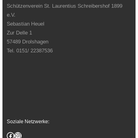
Schützenverein St. Laurentius Schreibershof 1899
e.V.
Sebastian Heuel
Zur Delle 1
57489 Drolshagen
Tel. 0151/ 22387536
Soziale Netzwerke:
Facebook
Instagram