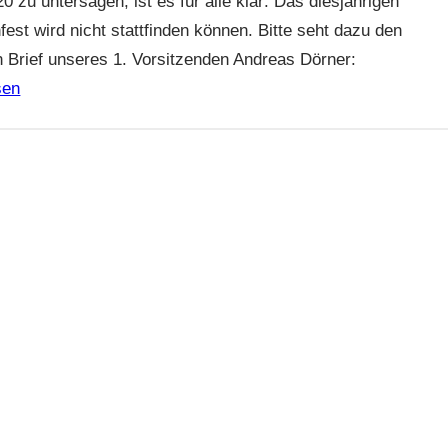
0 zu untersagen, ist es für alle klar: Das diesjährigen
est wird nicht stattfinden können. Bitte seht dazu den
n Brief unseres 1. Vorsitzenden Andreas Dörner:
sen