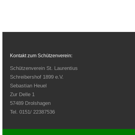
Kontakt zum Schützenverein:
Schützenverein St. Laurentius
Schreibershof 1899 e.V.
Sebastian Heuel
Zur Delle 1
57489 Drolshagen
Tel. 0151/ 22387536