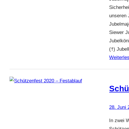
Sicherhe
unseren 
Jubelmaj
Siewer J
Jubelkön
(†) Jube
Weiterle
Schü
28. Juni
In zwei 
Schützen