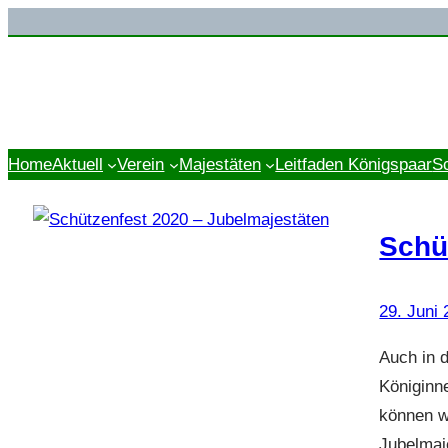
Zum
Inhalt
springen
Home
Aktuell
Verein
Majestäten
Leitfaden Königspaar
S
Schü
29. Juni
Auch in 
Königinn
können w
Jubelmaje