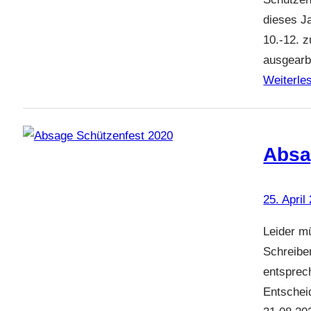
dieses Ja
10.-12. 
ausgearbe
Weiterle
Absa
25. April
Leider m
Schreibe
entsprec
Entschei