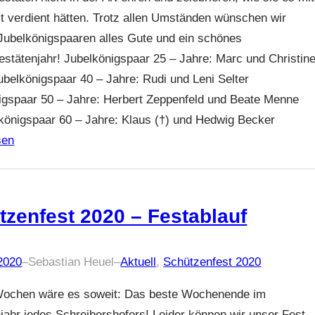
it verdient hätten. Trotz allen Umständen wünschen wir
Jubelkönigspaaren alles Gute und ein schönes
estätenjahr! Jubelkönigspaar 25 – Jahre: Marc und Christin
ubelkönigspaar 40 – Jahre: Rudi und Leni Selter
igspaar 50 – Jahre: Herbert Zeppenfeld und Beate Menne
lkönigspaar 60 – Jahre: Klaus (†) und Hedwig Becker
sen
tzenfest 2020 – Festablauf
 2020
–
Sebastian Heuel
–
Aktuell
, 
Schützenfest 2020
Wochen wäre es soweit: Das beste Wochenende im
jahr jedes Schreibershofers! Leider können wir unser Fest