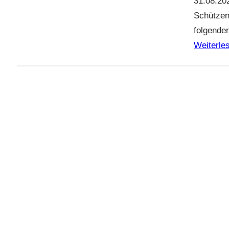
31.08.202
Schützenf
folgende
Weiterle