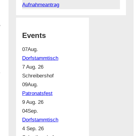
Aufnahmeantrag
e
Events
07
Aug.
Dorfstammtisch
7 Aug. 26
Schreibershof
09
Aug.
Patronatsfest
9 Aug. 26
04
Sep.
Dorfstammtisch
4 Sep. 26