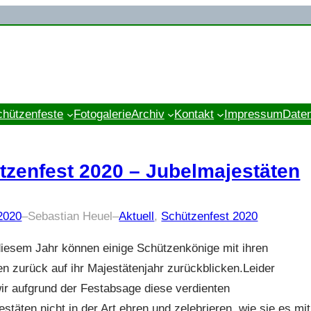
chützenfeste
Fotogalerie
Archiv
Kontakt
Impressum
Date
tzenfest 2020 – Jubelmajestäten
 2020
–
Sebastian Heuel
–
Aktuell
, 
Schützenfest 2020
diesem Jahr können einige Schützenkönige mit ihren
en zurück auf ihr Majestätenjahr zurückblicken.Leider
ir aufgrund der Festabsage diese verdienten
stäten nicht in der Art ehren und zelebrieren, wie sie es mit