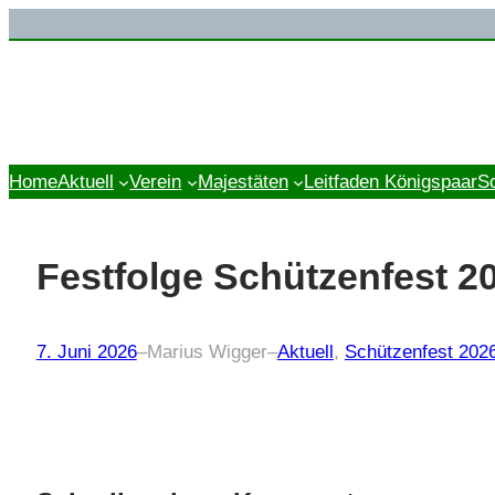
Zum
Inhalt
springen
Home
Aktuell
Verein
Majestäten
Leitfaden Königspaar
S
Festfolge Schützenfest 2
7. Juni 2026
–
Marius Wigger
–
Aktuell
, 
Schützenfest 202