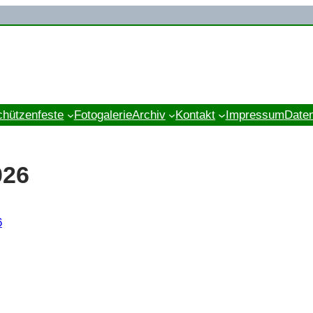
chützenfeste
Fotogalerie
Archiv
Kontakt
Impressum
Date
026
6