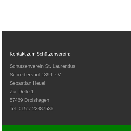
Kontakt zum Schützenverein:
Schützenverein St. Laurentius
Schreibershof 1899 e.V.
Sebastian Heuel
Zur Delle 1
57489 Drolshagen
Tel. 0151/ 22387536