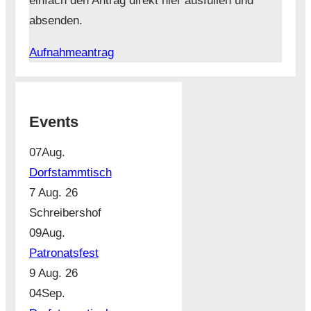
einfach den Antrag direkt hier ausfüllen und
absenden.
Aufnahmeantrag
Events
07
Aug.
Dorfstammtisch
7 Aug. 26
Schreibershof
09
Aug.
Patronatsfest
9 Aug. 26
04
Sep.