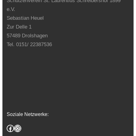
Schützenverein St. Laurentius Schreibershof 1899
e.V.
Sebastian Heuel
Zur Delle 1
57489 Drolshagen
Tel. 0151/ 22387536
Soziale Netzwerke:
Facebook
Instagram