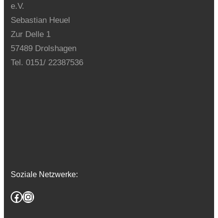
e.V.
Sebastian Heuel
Zur Delle 1
57489 Drolshagen
Tel. 0151/ 22387536
Soziale Netzwerke:
Facebook
Instagram