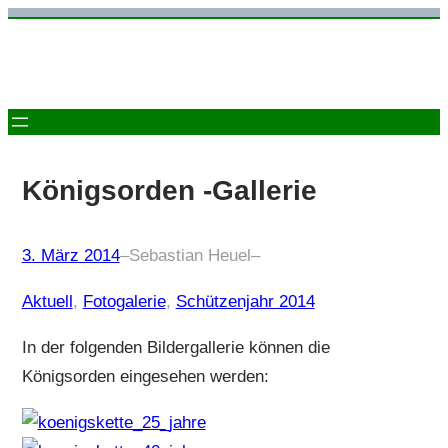
Zum
Inhalt
springen
Königsorden -Gallerie
3. März 2014
–
Sebastian Heuel
–
Aktuell
, 
Fotogalerie
, 
Schützenjahr 2014
In der folgenden Bildergallerie können die
Königsorden eingesehen werden: