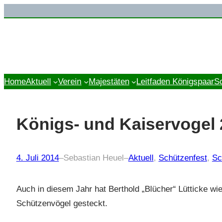
Zum
Inhalt
springen
Home
Aktuell
Verein
Majestäten
Leitfaden Königspaar
S
Königs- und Kaiservogel
4. Juli 2014
–
Sebastian Heuel
–
Aktuell
, 
Schützenfest
, 
Sc
Auch in diesem Jahr hat Berthold „Blücher“ Lütticke wie
Schützenvögel gesteckt.