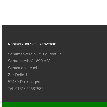
Kontakt zum Schützenverein:
Schützenverein St. Laurentius
Schreibershof 1899 e.V.
Sebastian Heuel
Zur Delle 1
57489 Drolshagen
Tel. 0151/ 22387536