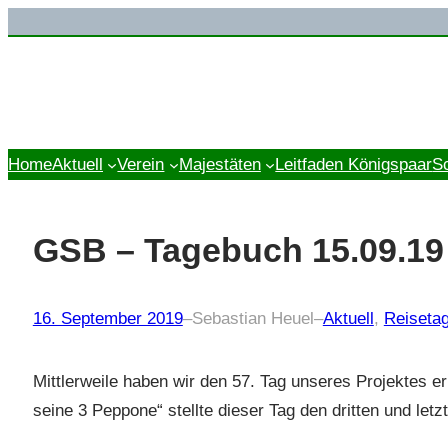
Zum
Inhalt
springen
Home
Aktuell
Verein
Majestäten
Leitfaden Königspaar
S
GSB – Tagebuch 15.09.19 
16. September 2019
–
Sebastian Heuel
–
Aktuell
, 
Reiseta
Mittlerweile haben wir den 57. Tag unseres Projektes 
seine 3 Peppone“ stellte dieser Tag den dritten und letzt