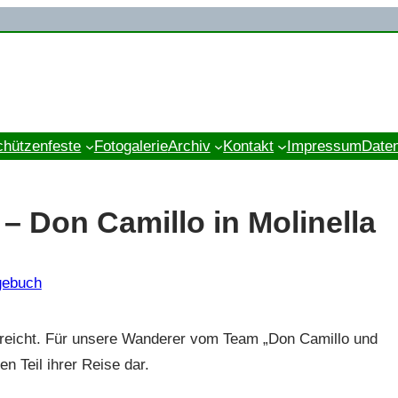
chützenfeste
Fotogalerie
Archiv
Kontakt
Impressum
Date
– Don Camillo in Molinella
gebuch
erreicht. Für unsere Wanderer vom Team „Don Camillo und
en Teil ihrer Reise dar.