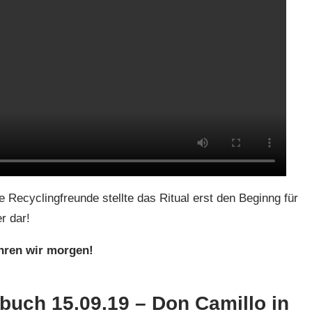
 Recyclingfreunde stellte das Ritual erst den Beginng für
r dar!
ahren wir morgen!
uch 15.09.19 – Don Camillo in