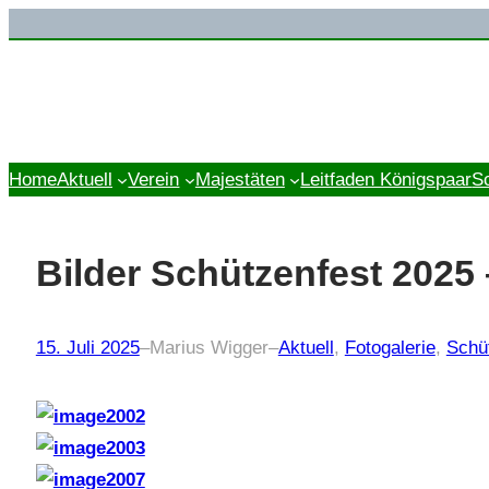
Zum
Inhalt
springen
Home
Aktuell
Verein
Majestäten
Leitfaden Königspaar
S
Bilder Schützenfest 2025 
15. Juli 2025
–
Marius Wigger
–
Aktuell
, 
Fotogalerie
, 
Schü