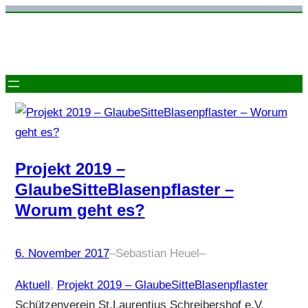
Zum
Inhalt
springen
Projekt 2019 –
GlaubeSitteBlasenpflaster –
Worum geht es?
6. November 2017
–
Sebastian Heuel
–
Aktuell
, 
Projekt 2019 – GlaubeSitteBlasenpflaster
Schützenverein St.Laurentius Schreibershof e.V.