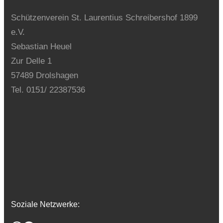
Schützenverein St. Laurentius Schreibershof 1899
e.V.
Sebastian Heuel
Zur Delle 1
57489 Drolshagen
Tel. 0151/ 22387536
Soziale Netzwerke: